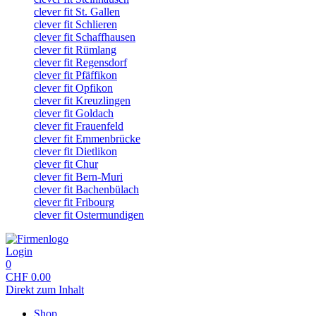
clever fit St. Gallen
clever fit Schlieren
clever fit Schaffhausen
clever fit Rümlang
clever fit Regensdorf
clever fit Pfäffikon
clever fit Opfikon
clever fit Kreuzlingen
clever fit Goldach
clever fit Frauenfeld
clever fit Emmenbrücke
clever fit Dietlikon
clever fit Chur
clever fit Bern-Muri
clever fit Bachenbülach
clever fit Fribourg
clever fit Ostermundigen
Login
0
CHF
0.00
Direkt zum Inhalt
Shop