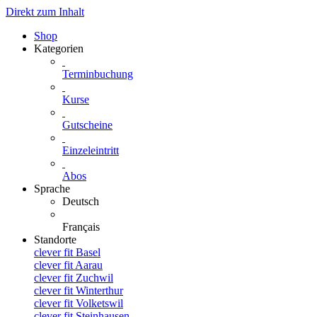
Direkt zum Inhalt
Shop
Kategorien
Terminbuchung
Kurse
Gutscheine
Einzeleintritt
Abos
Sprache
Deutsch
Français
Standorte
clever fit Basel
clever fit Aarau
clever fit Zuchwil
clever fit Winterthur
clever fit Volketswil
clever fit Steinhausen