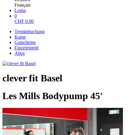
Français
Login
0
CHF
0.00
Terminbuchung
Kurse
Gutscheine
Einzeleintritt
Abos
clever fit Basel
Les Mills Bodypump 45'