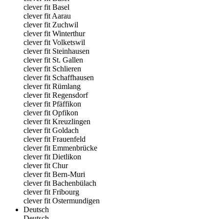
clever fit Basel
clever fit Aarau
clever fit Zuchwil
clever fit Winterthur
clever fit Volketswil
clever fit Steinhausen
clever fit St. Gallen
clever fit Schlieren
clever fit Schaffhausen
clever fit Rümlang
clever fit Regensdorf
clever fit Pfäffikon
clever fit Opfikon
clever fit Kreuzlingen
clever fit Goldach
clever fit Frauenfeld
clever fit Emmenbrücke
clever fit Dietlikon
clever fit Chur
clever fit Bern-Muri
clever fit Bachenbülach
clever fit Fribourg
clever fit Ostermundigen
Deutsch
Deutsch