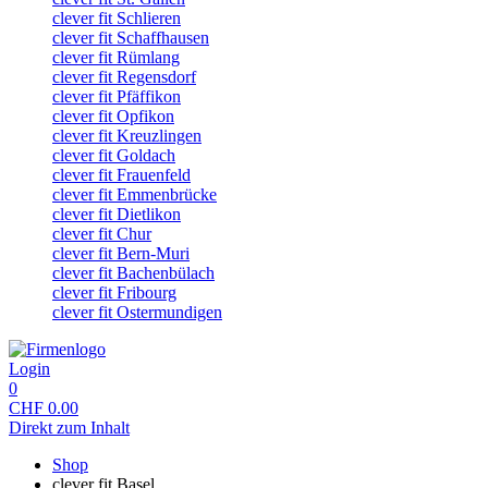
clever fit Schlieren
clever fit Schaffhausen
clever fit Rümlang
clever fit Regensdorf
clever fit Pfäffikon
clever fit Opfikon
clever fit Kreuzlingen
clever fit Goldach
clever fit Frauenfeld
clever fit Emmenbrücke
clever fit Dietlikon
clever fit Chur
clever fit Bern-Muri
clever fit Bachenbülach
clever fit Fribourg
clever fit Ostermundigen
Login
0
CHF
0.00
Direkt zum Inhalt
Shop
clever fit Basel