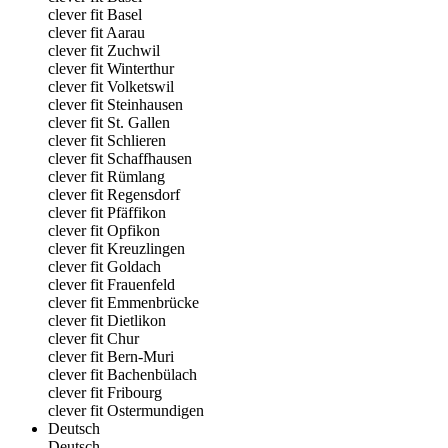
clever fit Basel
clever fit Aarau
clever fit Zuchwil
clever fit Winterthur
clever fit Volketswil
clever fit Steinhausen
clever fit St. Gallen
clever fit Schlieren
clever fit Schaffhausen
clever fit Rümlang
clever fit Regensdorf
clever fit Pfäffikon
clever fit Opfikon
clever fit Kreuzlingen
clever fit Goldach
clever fit Frauenfeld
clever fit Emmenbrücke
clever fit Dietlikon
clever fit Chur
clever fit Bern-Muri
clever fit Bachenbülach
clever fit Fribourg
clever fit Ostermundigen
Deutsch
Deutsch