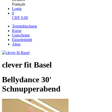
Français
Login
0
CHF
0.00
Terminbuchung
Kurse
Gutscheine
Einzeleintritt
Abos
clever fit Basel
Bellydance 30'
Schnupperabend