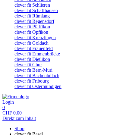
clever fit Schlieren
clever fit Schaffhausen
clever fit Rümlang
clever fit Regensdorf
clever fit Pfäffikon
clever fit Opfikon
clever fit Kreuzlingen
clever fit Goldach
clever fit Frauenfeld
clever fit Emmenbrücke
clever fit Dietlikon
clever fit Chur
clever fit Bern-Muri
clever fit Bachenbülach
clever fit Fribourg
clever fit Ostermundigen
Login
0
CHF
0.00
Direkt zum Inhalt
Shop
clever fit Basel