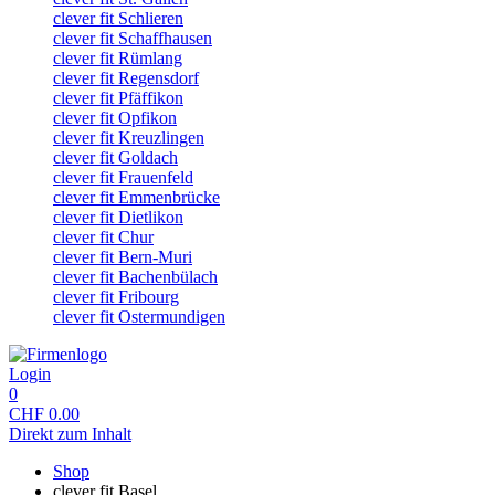
clever fit Schlieren
clever fit Schaffhausen
clever fit Rümlang
clever fit Regensdorf
clever fit Pfäffikon
clever fit Opfikon
clever fit Kreuzlingen
clever fit Goldach
clever fit Frauenfeld
clever fit Emmenbrücke
clever fit Dietlikon
clever fit Chur
clever fit Bern-Muri
clever fit Bachenbülach
clever fit Fribourg
clever fit Ostermundigen
Login
0
CHF
0.00
Direkt zum Inhalt
Shop
clever fit Basel