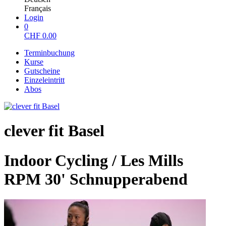
Français
Login
0
CHF
0.00
Terminbuchung
Kurse
Gutscheine
Einzeleintritt
Abos
clever fit Basel
Indoor Cycling / Les Mills
RPM 30' Schnupperabend