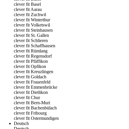
clever fit Basel
clever fit Aarau
clever fit Zuchwil
clever fit Winterthur
clever fit Volketswil
clever fit Steinhausen
clever fit St. Gallen
clever fit Schlieren
clever fit Schaffhausen
clever fit Rümlang
clever fit Regensdorf
clever fit Pfäffikon
clever fit Opfikon
clever fit Kreuzlingen
clever fit Goldach
clever fit Frauenfeld
clever fit Emmenbrücke
clever fit Dietlikon
clever fit Chur
clever fit Bern-Muri
clever fit Bachenbülach
clever fit Fribourg
clever fit Ostermundigen
Deutsch
Deutsch