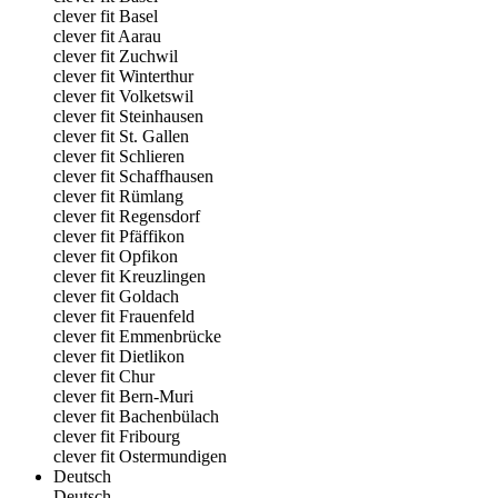
clever fit Basel
clever fit Aarau
clever fit Zuchwil
clever fit Winterthur
clever fit Volketswil
clever fit Steinhausen
clever fit St. Gallen
clever fit Schlieren
clever fit Schaffhausen
clever fit Rümlang
clever fit Regensdorf
clever fit Pfäffikon
clever fit Opfikon
clever fit Kreuzlingen
clever fit Goldach
clever fit Frauenfeld
clever fit Emmenbrücke
clever fit Dietlikon
clever fit Chur
clever fit Bern-Muri
clever fit Bachenbülach
clever fit Fribourg
clever fit Ostermundigen
Deutsch
Deutsch