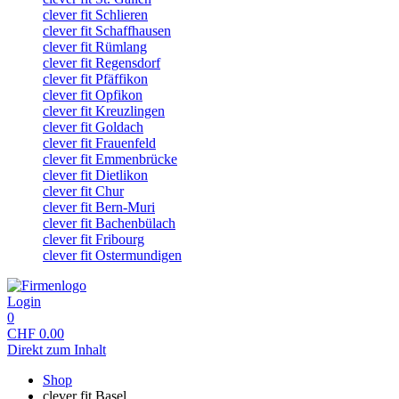
clever fit Schlieren
clever fit Schaffhausen
clever fit Rümlang
clever fit Regensdorf
clever fit Pfäffikon
clever fit Opfikon
clever fit Kreuzlingen
clever fit Goldach
clever fit Frauenfeld
clever fit Emmenbrücke
clever fit Dietlikon
clever fit Chur
clever fit Bern-Muri
clever fit Bachenbülach
clever fit Fribourg
clever fit Ostermundigen
Login
0
CHF
0.00
Direkt zum Inhalt
Shop
clever fit Basel