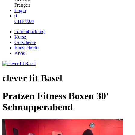
Français
Login
0
CHF
0.00
Terminbuchung
Kurse
Gutscheine
Einzeleintritt
Abos
clever fit Basel
Pratzen Fitness Boxen 30'
Schnupperabend