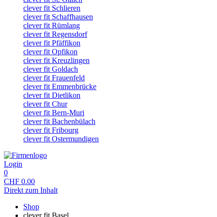
clever fit Schlieren
clever fit Schaffhausen
clever fit Rümlang
clever fit Regensdorf
clever fit Pfäffikon
clever fit Opfikon
clever fit Kreuzlingen
clever fit Goldach
clever fit Frauenfeld
clever fit Emmenbrücke
clever fit Dietlikon
clever fit Chur
clever fit Bern-Muri
clever fit Bachenbülach
clever fit Fribourg
clever fit Ostermundigen
Login
0
CHF
0.00
Direkt zum Inhalt
Shop
clever fit Basel