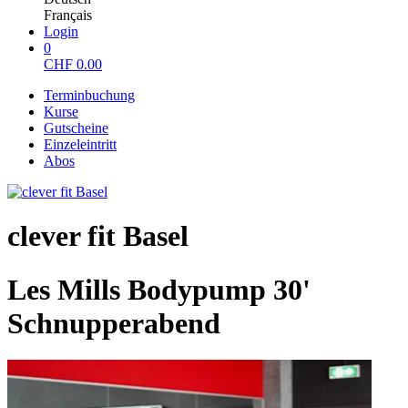
Français
Login
0
CHF
0.00
Terminbuchung
Kurse
Gutscheine
Einzeleintritt
Abos
clever fit Basel
Les Mills Bodypump 30'
Schnupperabend