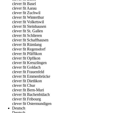
clever fit Basel
clever fit Aarau
clever fit Zuchwil
clever fit Winterthur
clever fit Volketswil
clever fit Steinhausen
clever fit St. Gallen
clever fit Schlieren
clever fit Schaffhausen
clever fit Rümlang
clever fit Regensdorf
clever fit Pfäffikon
clever fit Opfikon
clever fit Kreuzlingen
clever fit Goldach
clever fit Frauenfeld
clever fit Emmenbrücke
clever fit Dietlikon
clever fit Chur
clever fit Bern-Muri
clever fit Bachenbülach
clever fit Fribourg
clever fit Ostermundigen
Deutsch
Deutsch