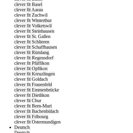
clever fit Basel
clever fit Aarau
clever fit Zuchwil
clever fit Winterthur
clever fit Volketswil
clever fit Steinhausen
clever fit St. Gallen
clever fit Schlieren
clever fit Schaffhausen
clever fit Rümlang
clever fit Regensdorf
clever fit Pfäffikon
clever fit Opfikon
clever fit Kreuzlingen
clever fit Goldach
clever fit Frauenfeld
clever fit Emmenbrücke
clever fit Dietlikon
clever fit Chur
clever fit Bern-Muri
clever fit Bachenbülach
clever fit Fribourg
clever fit Ostermundigen
Deutsch
Deutsch