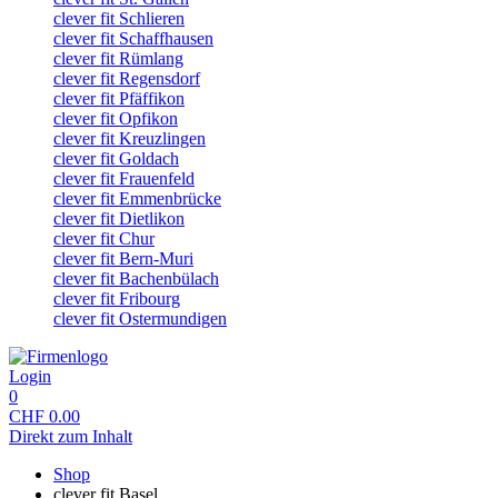
clever fit Schlieren
clever fit Schaffhausen
clever fit Rümlang
clever fit Regensdorf
clever fit Pfäffikon
clever fit Opfikon
clever fit Kreuzlingen
clever fit Goldach
clever fit Frauenfeld
clever fit Emmenbrücke
clever fit Dietlikon
clever fit Chur
clever fit Bern-Muri
clever fit Bachenbülach
clever fit Fribourg
clever fit Ostermundigen
Login
0
CHF
0.00
Direkt zum Inhalt
Shop
clever fit Basel