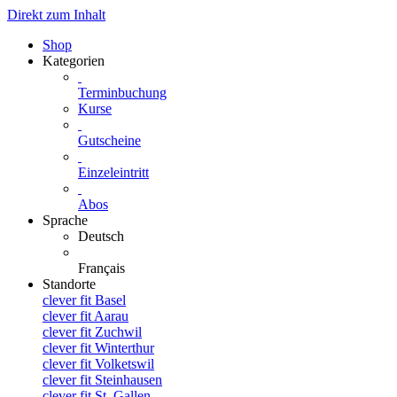
Direkt zum Inhalt
Shop
Kategorien
Terminbuchung
Kurse
Gutscheine
Einzeleintritt
Abos
Sprache
Deutsch
Français
Standorte
clever fit Basel
clever fit Aarau
clever fit Zuchwil
clever fit Winterthur
clever fit Volketswil
clever fit Steinhausen
clever fit St. Gallen