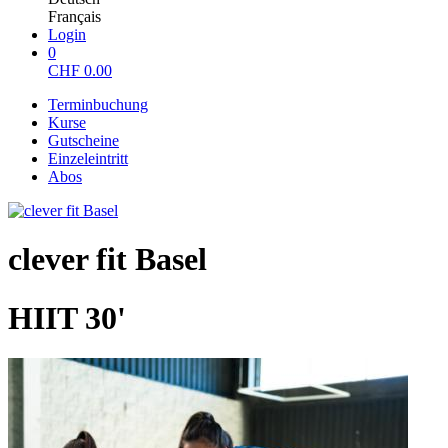
Français
Login
0
CHF
0.00
Terminbuchung
Kurse
Gutscheine
Einzeleintritt
Abos
clever fit Basel
HIIT 30'